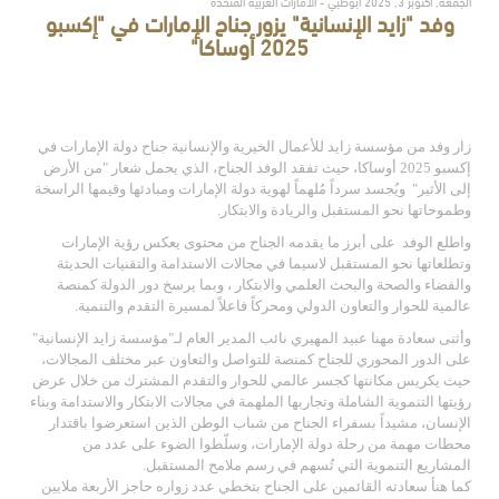
الجمعة, أكتوبر 3, 2025 أبوظبي - الامارات العربية المتحدة
وفد "زايد الإنسانية" يزور جناح الإمارات في "إكسبو
2025 أوساكا"
زار وفد من مؤسسة زايد للأعمال الخيرية والإنسانية جناح دولة الإمارات في
إكسبو 2025 أوساكا، حيث تفقد الوفد الجناح، الذي يحمل شعار "من الأرض
إلى الأثير"
ويُجسد سرداً مُلهماً لهوية دولة الإمارات ومبادئها وقيمها الراسخة
وطموحاتها نحو المستقبل والريادة والابتكار.
واطلع الوفد
على أبرز ما يقدمه الجناح من محتوى يعكس رؤية الإمارات
وتطلعاتها نحو المستقبل لاسيما في مجالات الاستدامة والتقنيات الحديثة
والفضاء والصحة والبحث العلمي والابتكار ، وبما يرسخ دور الدولة كمنصة
عالمية للحوار والتعاون الدولي ومحركاً فاعلاً لمسيرة التقدم والتنمية.
وأثنى سعادة مهنا عبيد المهيري نائب المدير العام لـ"مؤسسة زايد الإنسانية"
على الدور المحوري للجناح كمنصة للتواصل والتعاون عبر مختلف المجالات،
حيث يكريس مكانتها كجسر عالمي للحوار والتقدم المشترك من خلال عرض
رؤيتها التنموية الشاملة وتجاربها الملهمة في مجالات الابتكار والاستدامة وبناء
الإنسان، مشيداً بسفراء الجناح من شباب الوطن الذين استعرضوا باقتدار
محطات مهمة من رحلة دولة الإمارات، وسلّطوا الضوء على عدد من
المشاريع التنموية التي تُسهم في رسم ملامح المستقبل
.
كما هنأ سعادته القائمين على الجناح بتخطي عدد زواره حاجز الأربعة ملايين