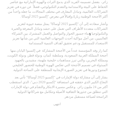
زائر،
بفضل تصميمه الفريد الذي يدمج التراث والهوية الإماراتية مع عناصر
الحفاظ على البيئة والاستدامة والتقدم التكنولوجي، فضلاً
عن دوره في تعزيز
الشراكات العالمية، وتبادل المعارف في مختلف المجالات، ما جعله واحداً من
أكثر الأجنحة الوطنية زيارةً وإقبالاً في معرض
"إكسبو 2025 أوساكا .
وأشار سعادته إلى أن
"إكسبو 2025 أوساكا"
يمثل منصة حيوية لت
عزيز
الشراكات متعددة الأطراف التي تعمل على حشد وتبادل المعرفة والخبرة
و
والتكنولوجيا
بناء جسور الحوار والتواصل والعمل المشترك بين الشركاء
العالميين، من أجل مواكبة أحدث التوجهات العالمية التي من شأنها تعزيز
الاستعداد للمستقبل ودعم تحقيق أهداف التنمية المستدامة
كما زار وفد المؤسسة عدداً من الأجنحة المشاركة
في إكسبوا اليابان منها
أجنحة المملكة العربية السعودية، وسلطنة عُمان، ودولة قطر، ودولة الكويت،
ومملكة البحرين، والتي تبرز مساهمات خليجية ملهمة، مشيدين بالجهود
المبذولة في تصميم الأجنحة التي تعكس الهوية الوطنية للحضور الخليجي
المتنوع ودورها في تعزيز الصورة الإيجابية للمنطقة على الساحة الدولية
.
يشار إلى أن مشاركة دولة الإمارات في “إكسبو 2025 أوساكا” تأتي بعد
النجاح الكبير الذي حققته في استضافة “إكسبو 2020 دبي”، الذي استقطب
أكثر من 24 مليون زائر،
وعكس مسيرة الابتكار والتقدّم في دولة الإمارات
التي تنطلق من جذورها الثقافية الأصيلة وتتكامل مع شراكاتها الدولية
الراسخة لصياغة مستقبل مزدهر.
انتهى