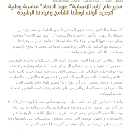
الخميس, يوليو 17, 2025 أبوظبي - الامارات العربية المتحدة
مدير عام "زايد الإنسانية": عهد الاتحاد" مناسبة وطنية
لتجديد الولاء لوطننا الشامخ وقيادتنا الرشيدة
أكد سعادة الدكتور محمد عتيق الفلاحي المدير العام لمؤسسة زايد بن
سلطان آل نهيان للأعمال الخيرية والإنسانية
، أ
ن "يوم عهد الاتحاد" مناسبة
وطنية نجدد فيها العهد والولاء والانتماء لوطننا الشامخ
الإمارات
وقيادتنا
الرشيدة، مع التأكيد على الالتزام بالمضي قدماً في مسيرة النجاح والتقدم
ومواصلة بناء المستقبل بثقة واستدامة
.
وقال الفلاحي "في هذا اليوم، نستذكر الدور التاريخي للوالد والقائد المؤسس
المغفور له الشيخ زايد بن سلطان آل نهيان طيب الله ثراه، وتعاونه وتعاضده
مع إخوانه حكام الإمارات، في تأسيس الاتحاد وترسيخ قيمه، حيث كانت رؤيته
الثاقبة وحكمته البالغة هي القوة الدافعة وراء تحقيق هذه الإنجازات العظيمة
لمسيرة الاتحاد ، مشيراً إلى أن "نهج زايد" مصدر إلهام دائم للعمل الجاد
والتفاني في خدمة الوطن والحرص
على رفعته وعزة شعبه الوفي والحفاظ
على مكتسباته
.
وأضاف الفلاحي "
إن هذه المناسبات الوطنية
تعكس تمسكنا بوحدتنا وتلاحمنا
من أجل هذا الوطن الغالي، وترسخ قيم التكاتف والتآخي والتلاحم بين أبناء
وبنات الشعب الإماراتي، وهي فرصة لتعريف الأجيال الناشئة بتاريخ بلادهم
والتضحيات والجهود الوطنية التي بُذلت لتحقيق المكتسبات التي شهدتها دولة
الإمارات عبر تاريخها من أجل مستقبل أكثر رخاء لشعب الإمارات"
.