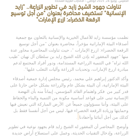
الخميس, يونيو 26, 2025 أبوظبي - الامارات العربية المتحدة
تناولت جهود الشيخ زايد في تطوير الزراعة.. "زايد
الإنسانية" تستضيف محاضرة بعنوان "من أجل توسيع
الرقعة الخضراء: ازرع الإمارات"
ن
ظمت مؤسسة زايد للأعمال الخيرية والإنسانية بالتعاون مع
جمعية
أصدقاء البيئة الإماراتية مؤخراً،
محاضرة بعنوان "من أجل توسيع
الرقعة الخضراء: ازرع الإمارات
"، حيث تناولت المحاضرة محاور عدة
منها "جهود المغفور له بإذن الله الشيخ زايد بن سلطان آل نهيان "طيب
الله ثراه" في التنمية الزراعية المستدامة، ودور أفراد المجتمع لدعم
مبادرة ازرع الإمارات، وتحديات الزراعة وآليات التغلب عليها".
وأكد
الدكتور إبراهيم علي محمد، رئيس مجلس إدارة جمعية أصدقاء
البيئة الإماراتية، أن البيئة بشكل عام والزراعة بشكل خاص حازتا على
قدر كبير من
فكر واهتمام القائد المؤسس، إيماناً منه بأن النهضة
الإنسانية تبنى على قواعد أساسية مكونة من التنمية والبناء والحفاظ
على البيئة، وأننا مسؤولون جميعاً عن
الأرض المباركة التي نعيش فيها
وحمايتها وزيادة الرقعة الخضراء فيها، ليس من أجل أنفسنا فقط بل
كذلك من أجل أبنائنا وأحفادنا
.
وأوضح
المحاضر أن المغفور له الشيخ زايد قام بجهود نوعية في تطوير
الزراعة، وإدخال التقنيات الحديثة، وعمل على استصلاح أراض جديدة