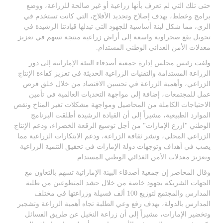
حتى تلك التي لم تعرف بأنها زراعية أو غير صالحة للزراعة، ووضع
برامج وخطط، بهدف إصلاح وتجديد الأفلاج، التي كانت تستخدم في
الري، مما شكل لبنة أساسية للجهود التي تبذلها قيادتنا الرشيدة في
تحويل بقع صحراوية واسعة إلى أراض زراعية منتجة تسهم في تعزيز
معدلات الأمن الغذائي الوطني المستدام
.
ولفت رئيس مجلس إدارة جمعية أصدقاء البيئة الإماراتية إلى دور
الزراعة المستدامة والتقنيات الزراعية الحديثة في تعزيز كفاءة
الإنتاج
الزراعي، وأهمية الزراعة
في تحسين الاقتصاد من خلال خلق فرص
عمل للمجتمعات، إضافة إلى مواجهة التحديات العالمية في تأمين
الاحتياجات الكاملة من المحاصيل ومواجهة مشكلات تغير المناخ ونقص
الموارد الطبيعية، مشيراً إلى أن القيادة الرشيدة أطلقت البرنامج
الوطني "ازرع الإمارات" من أجل توسيع الرقعة الخضراء، ودعم الإنتاج
الزراعي المحلي، ونشر ثقافة الزراعة، ودعم الابتكارات الزراعية مما
يصب في أهداف وتوجهات دولة الإمارات في تحقيق التنمية الزراعية
وتعزيز معدلات الأمن الغذائي الوطني المستدام
.
وقال المحاضر إن جمعية أصدقاء البيئة الإماراتية تسهم بالتعاون مع
الجهات الشريكة بجهود خاصة من خلال حشد المتطوعين من طلبة
المدارس والمجتمع لتوزيع 100 ألف فسيلة وزراعتها في مختلف
المدارس بالدولة، بهدف رفع وعي الطلبة تجاه أهمية الزراعة وتشجير
وتخضير الإمارات، مشيراً إلى أن زراعة النخيل عن طريق الفسائل