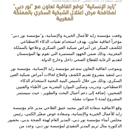
الإثنين, سبتمبر 23, 2024 أبوظبي - الامارات العربية المتحدة
"زايد الإنسانية" توقع اتفاقية تعاون مع "نور دبي"
لمكافحة مرض اعتلال الشبكية السكري بالمملكة
المغربية
وقعت مؤسسة زايد للأعمال الخيرية والإنسانية، و"مؤسسة نور دبي"
مؤخراً
اتفاقية تعاون،
بهدف
استخدام تقنيات الذكاء الاصطناعي
للكشف المبكر عن أمراض شبكية العين السكري وعلاجها بالمملكة
المغربية
،
وذلك ضمن الجهود المستمرة التي تقوم بها المؤسستان
لتقديم الرعاية للقطاع الصحي داخل وخارج الدولة.
وبموجب اتفاقية التعاون ستدعم مؤسسة زايد الإنسانية، مؤسسة نور
دبي لتنفيذ مشروع تقديم الكشف والعلاج لحالات
أمراض شبكية العين
السكري، وذلك من خلال تأسيس البنية التحتية لاستخدام الذكاء
الاصطناعي، وتدريب وتمكين الموارد البشرية من الأطباء والفنيين
الصحيين، إضافة إلى دعم أعمال البحث والتطوير ، حيث سيستمر
المشروع لمدة 6 سنوات مقبلة.
وقع الاتفاقية سعادة الدكتور محمد عتيق الفلاحي مدير عام مؤسسة
زايد للأعمال الخيرية والإنسانية، وسعادة عوض صغيّر الكتبي، رئيس
مجلس أمناء مؤسسة نور دبي، المدير العام لهيئة الصحة بدبي، بحضور
الدكتورة منال تريم المدير التنفيذي لمؤسسة نور دبي، وعدد من