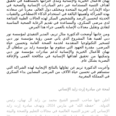
نهيان للأعمال الخيرية والإنسانية ومدى التزامها بالمساهمة في تحقيق
أهداف التنمية المستدامة عبر دعم المبادرات الإنسانية والصحية في
دولة الإمارات العربية المتحدة ومختلف دول العالم، معرباً عن سعادته
بهذه الشراكة وأهميتها البالغة في استخدام الذكاء الاصطناعي والتقنيات
الحديثة لتحسين الرصد والتشخيص المبكر لهذه الحالات الطبية الشائعة
لدى مرضى السكري، والمساعدة في تقديم الرعاية الصحية المناسبة
لتفادي وتقليل معدلات الإصابة بالعمى جراء هذا المرض.
ومن جانبها أوضحت الدكتورة منال تريم، المدير التنفيذي لمؤسسة نور
دبي أهمية هذا المشروع الذي يأتي ضمن رؤية مؤسسة نور دبي
لتسخير التكنولوجيا المتقدمة لخدمة الصحة العامة وتحسين حياة
المرضى، مقدرة الجهود التي ستقوم بها مؤسسة زايد بن سلطان آل
نهيان للأعمال الخيرية والإنسانية لدعم مبادرات مؤسسة نور دبي
وتمكينها من تحقيق أهدافها الإنسانية في مكافحة العمى والإعاقة
البصرية بشكل عام.
وأعربت الدكتورة تريم عن تفاؤلها بالنتائج الإيجابية لهذه الشراكة التي
ستساهم في تحسين حياة الآلاف من المرضى المصابين بداء السكري
في المملكة المغربية.
لمحة عن مبادرة إرث زايد الإنساني
أعلن عنها صاحب السمو الشيخ محمد بن زايد آل نهيان، رئيس
الدولة،
"حفظه الله"
في مارس 2024، وتهدف مبادرة إرث زايد
الإنساني إلى تعزيز التنمية العالمية في مجالات التعليم والصحة والبيئة