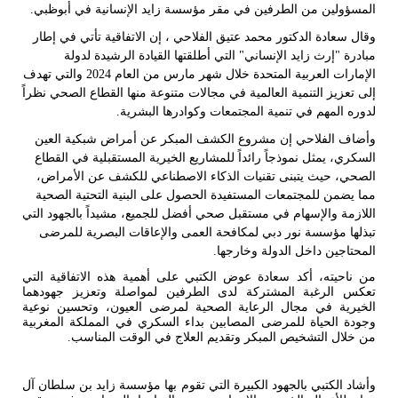
المسؤولين من الطرفين في مقر مؤسسة زايد الإنسانية في أبوظبي
.
وقال سعادة الدكتور محمد عتيق الفلاحي ، إن الاتفاقية تأتي في إطار
مبادرة "إرث زايد الإنساني" التي أطلقتها القيادة الرشيدة لدولة
الإمارات العربية المتحدة خلال شهر مارس من العام 2024 والتي تهدف
إلى تعزيز التنمية العالمية في مجالات متنوعة منها القطاع الصحي نظراً
لدوره المهم في تنمية المجتمعات وكوادرها البشرية.
وأضاف الفلاحي إن
مشروع الكشف المبكر عن أمراض شبكية العين
السكري،
يمثل نموذجاً رائداً للمشاريع الخيرية المستقبلية في القطاع
الصحي، حيث يتبنى تقنيات الذكاء الاصطناعي للكشف عن الأمراض،
مما يضمن للمجتمعات المستفيدة الحصول على البنية التحتية الصحية
اللازمة والإسهام في مستقبل صحي أفضل للجميع، مشيداً بالجهود التي
تبذلها مؤسسة نور دبي لمكافحة العمى والإعاقات البصرية للمرضى
المحتاجين داخل الدولة وخارجها.
من ناحيته، أكد سعادة عوض الكتبي على أهمية هذه الاتفاقية التي
تعكس الرغبة
المشتركة لدى الطرفين لمواصلة وتعزيز جهودهما
الخيرية في مجال الرعاية الصحية لمرضى العيون، وتحسين نوعية
وجودة الحياة للمرضى المصابين بداء السكري في المملكة المغربية
من خلال التشخيص المبكر وتقديم العلاج في الوقت المناسب.
وأشاد الكتبي بالجهود الكبيرة التي تقوم بها مؤسسة زايد بن سلطان آل