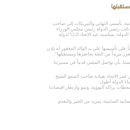
مستقبلها
نية، بأسمى التهاني والتبريكات إلى صاحب
 نائب رئيس الدولة رئيس مجلس الوزراء
حاكم دبي "رعاه الله" وأصحاب السمو أعضاء المجلس الأعلى حكام الإمارات والشعب الإماراتي والمقيمين على أرض الدولة، بمناسبة عيد الاتحاد الـ52 لدولة
كلمة بهذه المناسبة الوطنية "تتجدد مشاعر الفخر والاعتزاز بما حققته دولة الإمارات بعد مرور 52 عاماً على تأسيسها على يد الوالد المغفور له بإذن
زز مزيداً من الثقة بحاضرها ومستقبلها"
.
نفسنا، بأن نواصل المضي قدماً في مسيرتنا
 عمر الاتحاد بقيادة صاحب السمو الشيخ
ناء الدولة أطول
نية السامية، بمزيد من الخير والتقدم