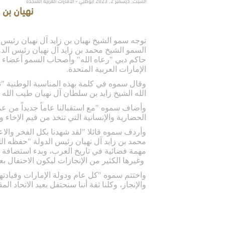
السبت, ديسمبر 2, 2023 أبوظبي - الامارات العربية المتحدة
نهيان بن 
توجه سمو الشيخ نهيان بن زايد آل نهيان رئيس
السمو الشيخ محمد بن زايد آل نهيان رئيس ال
الإمارات العربية المتحدة.
الله الشيخ زايد بن سلطان آل نهيان طيب الله 
وأضاف سموه "مع استقبالنا عاماً جديداً من عمر
الحضارية والإنسانية التي تتخذ من قيم الإخاء والع
وأردف سموه قائلا "لقد شهدنا بكل الفخر والا
محمد بن زايد آل نهيان رئيس الدولة "حفظه الله
مهمة فضائية في تاريخ العرب، وبدء استضافة الدولة لمؤتمر الأمم المتحدة للمناخ كوب
وغيرها الكثير من الإنجازات ليكون الاحتفال بعي
واختتم سموه "كل عام ودولة الإمارات وقيادته
والإنجاز، وكلنا ثقة أننا سنحتفل بعيد الاتحاد ال