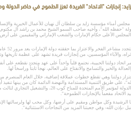
زايد: إنجازات "الاتحاد" الفريدة تعزز الطموح في حاضر الدولة و
 مجلس أمناء مؤسسة زايد بن سلطان آل نهيان للأعمال الخيرية والإنسا
دولة "حفظه الله"، وأخيه صاحب السمو الشيخ محمد بن راشد آل مكتوم
وقال سموه في 
ثراه، والآباء المؤسسين، من إنجازات فريدة تشهد على عظمة تاريخها وتع
 اتحاد دولتنا الحبيبة، نجتمع قلباً واحداً على عهد متجدد نقطعه على أ
دالة والخير والتسامح والانفتاح على العالم، نهجاً ثابتاً وراسخاً لها.
عتزاز دولتنا وهي تقطع خطوات عملاقة إضافية، خلال العام المنصرم من
"، على طريق التنمية المستدامة والنهضة الدائمة كان من بينها تنفيذ أب
 28، والتشغيل التجاري لثالث محطات براكة النووية، ونمو وازدهار اقتصادنا
د الاتحاد مفعماً بالإنجازات الطموحة".
ا الرشيدة وكل مواطن ومقيم على أرضها، وكل محب لها ولرسالتها الإنسا
مقبل -بإذن الله- وفي جعبتنا المزيد من النجاحات الاستثنائية".