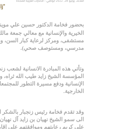
الثلاثاء, يونيو 28, 2022 أبوظبي - الامارات العربية المتحدة
“زا
بحضور فخامة الدكتور حسين علي موين
الخيرية والإنسانية مع معالي جمعة مال
مستشفى، ومركز لرعاية كبار السن، وب
مدرسي، ومستوصف صحي).
وتأتي هذه المبادرة الانسانية لشعب زن
المؤسسة الشيخ زايد طيب الله ثراه، و
الإنسانية ودفع مسيرة التطور للمجتمعات
الخارجية.
وقد تقدم فخامة رئيس زنجبار بالشكر 
الى سمو الشيخ نهيان بن زايد آل نهيا
على كريم رعايتهم وموافقتهم على إقامة