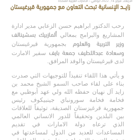
الأربعاء, فبراير 16, 2022 أبوظبي - الامارات العربية المتحدة
زايـــد الإنسانية تبحث التعاون مع جمهورية قيرغيستان
رحب الدكتور ابراهيم حسن الزعابي مدير ادارة
ألمازبيك بسشينالف
المشاريع والبرامج بمعالي
وزير التربية والعلوم
بجمهورية قيرغيستان
وسعادة عبداللطيف جمعة بايف
سفير الامارت
لدى قيرغيستان والوفد المرافق.
و يأتي هذا اللقاء تنفيذاً للتوجيهات التي صدرت
بناء على لقاء صاحب السمو الشيخ محمد بن
زايد آل نهيان حفظه الله ولي عهد أبوظبي مع
فخامة فخامة سورونباي جينبيكوف رئيس
جمهورية قرغيزستان الصديقة، توثيقاً للعلاقات
بين البلدين وتحقيقاً للدور الانساني العالمي
الذي ترعاه دولة الامارات في تقديم
المساعدات للعديد من الدول لمساعدتها في