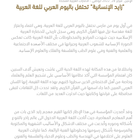
الإثنين, فبراير 28, 2022 أبوظبي - الامارات العربية المتحدة
"زايد الإنسانية" تحتفل باليوم العربي للغة العربية
في أول يوم من مارس نحتفل باليوم العربي للغة العربية، وهي انتماء واعتزاز
للغة مقدسة نزل فيها القرآن الكريم، وهي سجل تاريخي للحضارة العربية
حيث شهدت المراجع والمخطوطات بأن اللغة العربية كانت تعكس
الإسلامية
الصورة
للشعوب العربية وجيرانها في مختلف
الاجتماعية
الإنسانية
الأصعدة
والعلمية والفنية وفي علوم الطب والفلسفة والفلك والعلوم
.
الإنسانية
وانطلاقا من هذه المكانة لهذه اللغة الحية التي عاشت وتعيش آلاف السنين،
كان اهتمام المؤسسة التي أكد نظامها
على تشجيع العلم والعلماء
الأساسي
وخاصة من أهل الاختصاص الذين سطروا كتبهم بهذه اللغة القيمة، إنها اللسان
العربي المبين كما جاء اسمها في القرآن الكريم، ولقد تحدت كل الثقافات لتبقى
محافظة على قراءتها وكتابتها حيث اندثرت العديد من اللغات.
وقد أصدرت المؤسسة في هذا الإطار كتابها القيم معجم زايد الذي بات من
أهم المعاجم المعاصرة، حيث أتاحت اللغة العربية الدخول الى عالم زاخر بالتنوع
بأشكاله وصوره وأبدعت في مختلف الاشكال
الشفهية والمكتوبة
والأساليب
والمرسومة بأشكال رسومها وخطوطها الفنية الرائعة، كما تناولت العربية
العلوم على اختلافها في الهندسة والطب وعلوم الاحياء والفلسفة والفنون