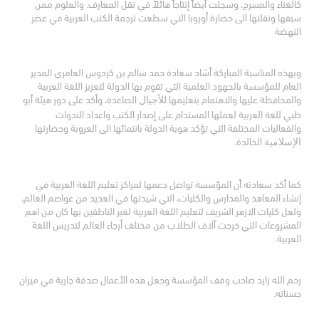
كالغناء والمسرح، وسجلت أيضاً إنتاجاً هائلاً في نقل المعارف. والعلوم ممن
سبقها ونقلتها الى حضارة أوروبا التي سطعت ترجمة الكتب العربية في عصر
النهضة
وبهذه المناسبة المباركة أشاد سعادة حمد سالم بن كردوس العامري المدير
العام للمؤسسة بالجهود العلمية التي تقوم بها الدولة لتعزيز اللغة العربية
والمحافظة عليها والاهتمام بتعليمها
الصاعدة، وأكد على دور هيئة أبو
للأجيال
ظبي للغة العربية لعملها المستدام على إصدار الكتب واعداد الندوات
والفعاليات المختلفة التي تؤكد هوية الدولة بانتمائها الى العروبة وحضارتها
الخالدة.
الإسلامية
كما أكد سعادته أن المؤسسة تواصل دعمها لمراكز تعليم اللغة العربية في
إنشاء المعاهد والمدارس والكليات، التي شيدتها في العديد من عواصم العالم،
ولعل كليات الازهر الشريف لتعليم اللغة العربية لغير الناطقين بها كان من اهم
المشروعات التي خرجت آلاف الطلاب من مختلف أرجاء العالم لتدريس اللغة
العربية.
رحم الله زايد صاحب وقف المؤسسة وجعل هذه الأعمال صدقة جارية في ميزان
حسناته.