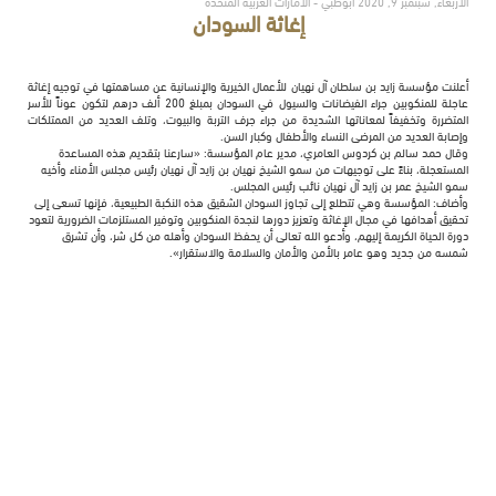
الأربعاء, سبتمبر 9, 2020 أبوظبي - الامارات العربية المتحدة
إغاثة السودان
أعلنت مؤسسة زايد بن سلطان آل نهيان للأعمال الخيرية والإنسانية عن مساهمتها في توجيه إغاثة
عاجلة للمنكوبين جراء الفيضانات والسيول في السودان بمبلغ 200 ألف درهم لتكون عوناً للأسر
المتضررة وتخفيفاً لمعاناتها الشديدة من جراء جرف التربة والبيوت، وتلف العديد من الممتلكات
وإصابة العديد من المرضى النساء والأطفال وكبار السن.
وقال حمد سالم بن كردوس العامري، مدير عام المؤسسة: «سارعنا بتقديم هذه المساعدة
المستعجلة، بناءً على توجيهات من سمو الشيخ نهيان بن زايد آل نهيان رئيس مجلس الأمناء وأخيه
سمو الشيخ عمر بن زايد آل نهيان نائب رئيس المجلس.
وأضاف: المؤسسة وهي تتطلع إلى تجاوز السودان الشقيق هذه النكبة الطبيعية، فإنها تسعى إلى
تحقيق أهدافها في مجال الإغاثة وتعزيز دورها لنجدة المنكوبين وتوفير المستلزمات الضرورية لتعود
دورة الحياة الكريمة إليهم، وأدعو الله تعالى أن يحفظ السودان وأهله من كل شر، وأن تشرق
شمسه من جديد وهو عامر بالأمن والأمان والسلامة والاستقرار».