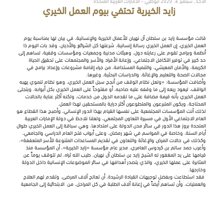
الأحد, سبتمبر 6, 2020 أبوظبي - الامارات العربية المتحدة
زايد الخيرية تحتفي بيوم العمل الخيري
قالت مؤسسة زايد بن سلطان آل نهيان للأعمال الخيرية والإنسانية، في بيان لها بمناسبة يوم
العمل الخيري، إن العمل الخيري رسالة إنسانية، شرعتها كل الشرائع والأديان، وقد بات اليوم ذا
أنظمة وبرامج تقوم على رعايته دول، وهيئات مدنية وجمعيات ومؤسسات وقفية، تساهم إلى
حد كبير في توفير التكافل الاجتماعي، وإعانة الأفراد والأسر والمجتمعات على تحقيق الحياة
الكريمة، والأمان المعيشي، والتنمية المستدامة، من جراء إقامة مشروعات وإعداد برامج في
مجالات الصحة والتعليم والإغاثة، والدراسات البحثية، وغيرها.
وأضافت المؤسسة: «ولعل نظام الوقف من أنجح سبل العمل الخيري، وهو نظام تنموي يهبه
الواقف، ليعود ريعه إلى ما وقفه عليه صاحبه، أو مفتوحاً على العمل الخيري بكل أبوابه. ويتجلى
العمل الخيري بأنه قيمة مضافة على ما تقدمه الدول من خدمات، ولكنه أكثر عناية بالحالات
المحتاجة، ويكون المتبرعون والمتطوعون أكثر دراية بالمستحقين لهذا العمل.
لذلك آلت المؤسسات المجتمعية على نفسها القيام بهذا الدور الإنساني، وأصبح هذا القطاع هو
العام الاجتماعي الأول في مسيرة التعاون المجتمعي، ولعلنا نلاحظ في دولة الإمارات العربية
المتحدة بروز هذا الدور في سائر مدن الدولة على امتدادها، وهي سباقة إلى العمل الخيري طوال
أيام السنة، وخاصة في المواسم في شهر رمضان، وعلى أبواب فتح العام الدراسي والجامعي،
وكذلك في حالات المرض والإغاثة والتعاون في تقديم المساعدات المتنوعة للأسر المتعففة».
وأعرب حمد سالم بن كردوس العامري، مدير عام مؤسسة «زايد الخيرية»، أن المؤسسة منذ
قيامها على يد المغفور له الشيخ زايد بن سلطان آل نهيان، طيب الله ثراه، لم تتوقف يوماً عن
المثابرة على عملها الخيري، والذي يتصدر أهدافها في سائر الموضوعات الإنسانية داخل الدولة
وخارجها.
فقد استطاعت وبفضل توجيهات القيادة الرشيدة، أن تعالج آلاف المرضى، وتقدم لهم العلاج
والعمليات، وأن تساهم أيضاً في إعانة آلاف الطلبة في كل المراحل، من الابتدائية إلى الجامعية