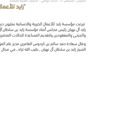
الخميس, أغسطس 13, 2020 أبوظبي - الامارات العربية المتحدة
"زايد للأعما
تبرعت مؤسسة زايد للأعمال الخيرية والانسانية بمليون دره
زايد آل نهيان رئيس مجلس أمناء مؤسسة زايد بن سلطان آل 
والجرحى والمفقودين ولتقديم المساعدة للحالات المتضررة
وقال سعادة حمد سالم بن كردوس العامري مدير عام المؤس
الشيخ زايد بن سلطان آل نهيان ــ طيب الله ثراه ــ في مجال 