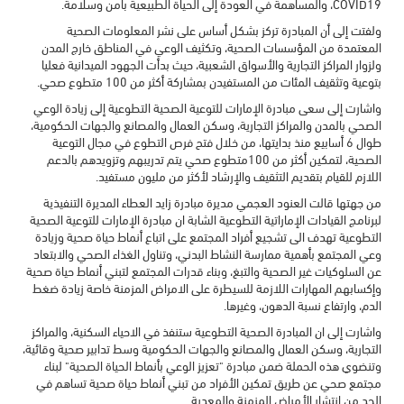
COVID19، والمساهمة في العودة إلى الحياة الطبيعية بأمن وسلامة.
ولفتت إلى أن المبادرة تركز بشكل أساس على نشر المعلومات الصحية
المعتمدة من المؤسسات الصحية، وتكثيف الوعي في المناطق خارج المدن
ولزوار المراكز التجارية والأسواق الشعبية، حيث بدأت الجهود الميدانية فعليا
بتوعية وتثقيف المئات من المستفيدن بمشاركة أكثر من 100 متطوع صحي.
واشارت إلى سعى مبادرة الإمارات للتوعية الصحية التطوعية إلى زيادة الوعي
الصحي بالمدن والمراكز التجارية، وسكن العمال والمصانع والجهات الحكومية،
طوال 6 أسابيع منذ بدايتها، من خلال فتح فرص التطوع في مجال التوعية
الصحية، لتمكين أكثر من 100متطوع صحي يتم تدريبهم وتزويدهم بالدعم
اللازم للقيام بتقديم التثقيف والإرشاد لأكثر من مليون مستفيد.
من جهتها قالت العنود العجمي مديرة مبادرة زايد العطاء المديرة التنفيذية
لبرنامج القيادات الإماراتية التطوعية الشابة ان مبادرة الإمارات للتوعية الصحية
التطوعية تهدف الى تشجيع أفراد المجتمع على اتباع أنماط حياة صحية وزيادة
وعي المجتمع بأهمية ممارسة النشاط البدني، وتناول الغذاء الصحي والابتعاد
عن السلوكيات غير الصحية والتبغ، وبناء قدرات المجتمع لتبني أنماط حياة صحية
وإكسابهم المهارات اللازمة للسيطرة على الامراض المزمنة خاصة زيادة ضغط
الدم، وارتفاع نسبة الدهون، وغيرها.
واشارت إلى ان المبادرة الصحية التطوعية ستنفذ في الاحياء السكنية، والمراكز
التجارية، وسكن العمال والمصانع والجهات الحكومية وسط تدابير صحية وقائية،
وتنضوي هذه الحملة ضمن مبادرة "تعزيز الوعي بأنماط الحياة الصحية" لبناء
مجتمع صحي عن طريق تمكين الأفراد من تبني أنماط حياة صحية تساهم في
الحد من انتشار الأمراض المزمنة والمعدية.