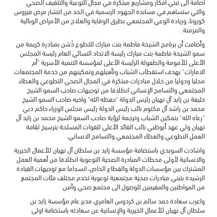
اضافة الى تبني افكار ومشاريع مبتكرة في مجال التوعية والتثقيف الصحي
والتي ستساهم في مساندة الجهود الرسمية في الحد من انتشار مرض فيروس
كورونا، وزيادة الوعي المجتمعي بطرق الوقاية والعلاج من الأمراض الوبائية
والمزمنة.
وأضافت أن برنامج الشيخة فاطمة بنت مبارك للتطوع دُشن بمبادرة كريمة من
سمو الشيخة فاطمة بنت مبارك رئيسة الاتحاد النسائي العام رئيسة المجلس
الأعلى للأمومة والطفولة الرئيسة الأعلى لمؤسسة التنمية الأسرية "أم
الامارات" بهدف استقطاب الشباب وتأهيلهم وتمكينهم من خدمة المجتمعات
محليا ودوليا من خلال مبادرات مبتكرة في المجال الصحي التطوعي والعطاء
المجتمعي والتسامح الإنساني انطلاقا من توجيهات صاحب السمو الشيخ
خليفة بن زايد آل نهيان رئيس الدولة "حفظه الله" واخيه صاحب السمو الشيخ
محمد بن راشد آل مكتوم نائب رئيس الدولة رئيس مجلس الوزراء حاكم دبي
"رعاه الله" بتمكين الشباب وترجمة لرؤية صاحب السمو الشيخ محمد بن زايد آل
نهيان ولي عهد أبوظبي نائب القائد الأعلى للقوات المسلحة بترسيخ ثقافة
العمل التطوعي والعطاء المجتمعي والتسامح الانساني.
واشادت السويدي باستضافة مؤسسة زايد بن سلطان آل نهيان للأعمال الخيرية
والانسانية لأولى محطات المبادرة الصحية التوعوية انطلاقا من أهمية العمل
المشترك بين مؤسسات الدولة والقطاع الخاص، انسجاما مع توجيهات القيادة
الرشيدة بتبني مبادرات صحية مجتمعية توعوية تخدم مختلف فئات المجتمع
من المواطنين والمقيمين للوصول الى مجتمع صحي وآمن.
واعرب سعادة حمد سالم بن كردوس العامري مدير عام مؤسسة زايد بن
سلطان آل نهيان للأعمال الخيرية والإنسانية عن سعادته باستضافة اولى