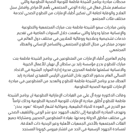
محطات مبادرة برنامج الشيخة فاطمة للتوعية الصحية التطوعية والتي
ستساهم بشكل فعال في زيادة الوعي المجتمعي بأهم الأمراض وافضل سبل
العلاج والوقاية اضافة الى تمكين أطباء الإمارات من التطوع الصحي لخدمة
مختلف فئات المجتمع.
وثمن مبادرات سمو الشيخة فاطمة بنت مبارك المجتمعية والتطوعية
والإنسانية محليا ودوليا والتي ساهمت خلال السنوات الماضية في تقديم
خدمات تشخيصية وعلاجية ووقائية للملايين في مختلف دول العالم في
نموذج مبتكر في مجال التطوع المجتمعي والتسامح الإنساني والعطاء
المجتمعي.
وكرم العامري أطباء الإمارات من المتطوعين في برنامج الشيخة فاطمة بنت
مبارك للتطوع بدرع مؤسسة زايد بن سلطان آل نهيان للأعمال الخيرية
والانسانية تسلمتها فاطمة المحرزي مديرة إدارة الموارد البشرية في الاتحاد
النسائي العام بحضور الدكتور عادل الشامري الرئيس التنفيذي لمبادرة زايد
العطاء مدير برنامج الشيخة فاطمة للتطوع والعديد من المتطوعين في مبادرة
الإمارات للتوعية الصحية التطوعية.
وقالت الدكتورة نورة آل علي من القيادات الإماراتية التطوعية ان برنامج الشيخة
فاطمة للتطوع أطلق مبادرة الإمارات للتوعية الصحية التطوعية وذلك تزامناً
مع التدرج في العودة للحياة الطبيعية، ومواكبة لشعار المرحلة "نعود بحذر"
وتهدف المبادرة التطوعية إلى تكثيف الجهود نحو نشر الوعي والتثقيف الصحي
في مختلف مناطق الدولة ومدنها، بقيادة المتطوعين الصحيين ومشاركة جميع
الفئات المجتمعية بالأخص الجمعيات الأهلية وغير الربحية ذات العلاقة،
لمساندة الجهود الرسمية في الحد من انتشار فيروس كورونا المستجد