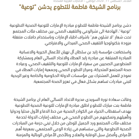
الثلاثاء, أغسطس 11, 2020 أبوظبي - الامارات العربية المتحدة
برنامج الشيخة فاطمة للتطوع يدشن "توعية"
دشن برنامج الشيخة فاطمة للتطوع مبادرة الإمارات للتوعية الصحية التطوعية
"توعية"، الهادفة الى نشرالوعي والتثقيف الصحي بين مختلف فئات المجتمع
تحت شعار "لا تشلون هم" باشراف اطباء الإمارات وباستخدام حافلات متنقلة
مزودة بتكنولوجيا التثقيف الصحي الميداني والافتراضي.
واستضافت مؤسسة زايد بن سلطان آل نهيان للأعمال الخيرية والانسانية
المبادرة المنبثقة عن مبادرة زايد العطاء والاتحاد النسائي العام وبمشاركة
المتطوعين الصحيين من سفراء الإمارات للتوعية والتثقيف الصحي، وعيادة
صحة المجتمع المتحركة، ومركز التطوع الصحي وجمعية إمارات العطاء في
نموذج للعمل المشترك بين مؤسسات الدولة الحكومية والخاصة وغير الربحية
لتبني مبادرات تساهم بشكل فعال في تعزيز الصحة المجتمعية.
وقالت سعادة نورة السويدي مديرة الاتحاد النسائي العام ان برنامج الشيخة
فاطمة بنت مبارك للتطوع اطلق مبادرة الإمارات للتوعية الصحية التطوعية
بهدف استقطاب الخبراء من الكوادر الصحية من خط الدفاع الأول محليا ودوليا
وتأهيلهم وتمكينهم من التطوع الصحي في مختلف إمارات الدولة لخدمة
مختلف فئات المجتمع ورد الجميل للوطن من خلال تبني حزمة من المبادرات
الصحية التطوعية والتي ستساهم في زيادة الوعي المجتمعي بمعرفة أهم
الأمراض وأفضل سبل الوقاية والعلاج وبالأخص الأمراض الوبائية والمزمنة