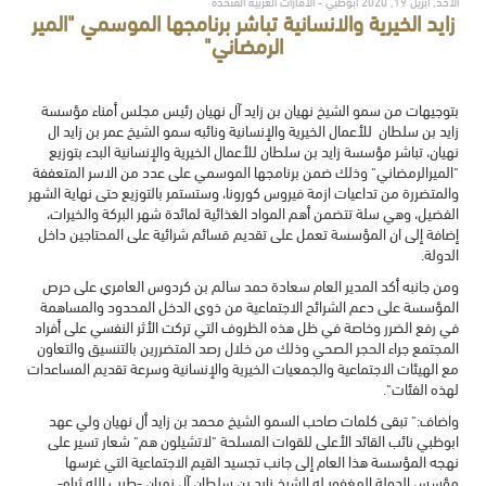
الأحد, أبريل 19, 2020 أبوظبي - الامارات العربية المتحدة
زايد الخيرية والانسانية تباشر برنامجها الموسمي "المير
الرمضاني"
بتوجيهات من سمو الشيخ نهيان بن زايد آل نهيان رئيس مجلس أمناء مؤسسة
زايد بن سلطان للأعمال الخيرية والإنسانية ونائبه سمو الشيخ عمر بن زايد ال
نهيان، تباشر مؤسسة زايد بن سلطان للأعمال الخيرية والإنسانية البدء بتوزيع
"الميرالرمضاني" وذلك ضمن برنامجها الموسمي على عدد من الاسر المتعففة
والمتضررة من تداعيات ازمة فيروس كورونا، وستستمر بالتوزيع حتى نهاية الشهر
الفضيل، وهي سلة تتضمن أهم المواد الغذائية لمائدة شهر البركة والخيرات،
إضافة إلى ان المؤسسة تعمل على تقديم قسائم شرائية على المحتاجين داخل
الدولة.
ومن جانبه أكد المدير العام سعادة حمد سالم بن كردوس العامري على حرص
المؤسسة على دعم الشرائح الاجتماعية من ذوي الدخل المحدود والمساهمة
في رفع الضرر وخاصة في ظل هذه الظروف التي تركت الأثر النفسي على أفراد
المجتمع جراء الحجر الصحي وذلك من خلال رصد المتضررين بالتنسيق والتعاون
مع الهيئات الاجتماعية والجمعيات الخيرية والإنسانية وسرعة تقديم المساعدات
لهذه الفئات".
واضاف:" تبقى كلمات صاحب السمو الشيخ محمد بن زايد أل نهيان ولي عهد
ابوظبي نائب القائد الأعلى للقوات المسلحة "لاتشيلون هم" شعار تسير على
نهجه المؤسسة هذا العام إلى جانب تجسيد القيم الاجتماعية التي غرسها
مؤسس الدولة المغفور له الشيخ زايد بن سلطان آل نهيان -طيب الله ثراه-