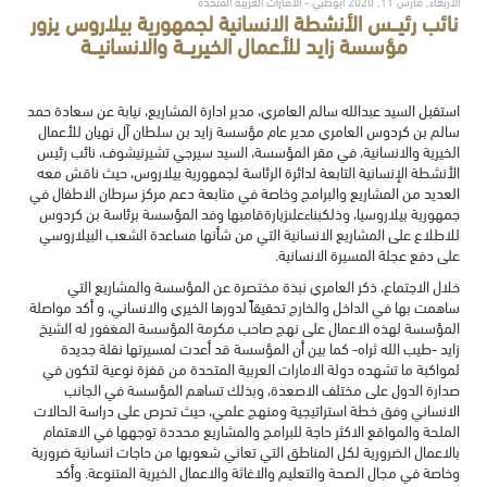
الأربعاء, مارس 11, 2020 أبوظبي - الامارات العربية المتحدة
نائب رئيـــس الأنشطة الانسانية لجمهورية بيلاروس يزور
مؤسسة زايد للأعمال الخيريـــة والانسانيـــة
استقبل السيد عبدالله سالم العامري، مدير ادارة المشاريع، نيابة عن سعادة حمد
سالم بن كردوس العامري مدير عام مؤسسة زايد بن سلطان آل نهيان للأعمال
الخيرية والانسانية، في مقر المؤسسة، السيد سيرجي تشيرنيشوف، نائب رئيس
الأنشطة الإنسانية التابعة لدائرة الرئاسة لجمهورية بيلاروس، حيث ناقش معه
العديد من المشاريع والبرامج وخاصة في متابعة دعم مركز سرطان الاطفال في
جمهورية بيلاروسيا، وذلكبناءعلىزيارةقامبها وفد المؤسسة برئاسة بن كردوس
للاطلاع على المشاريع الانسانية التي من شأنها مساعدة الشعب البيلاروسي
على دفع عجلة المسيرة الانسانية.
خلال الاجتماع، ذكر العامري نبذة مختصرة عن المؤسسة والمشاريع التي
ساهمت بها في الداخل والخارج تحقيقاً لدورها الخيري والانساني، و أكد مواصلة
المؤسسة لهذه الاعمال على نهج صاحب مكرمة المؤسسة المغفور له الشيخ
زايد -طيب الله ثراه- كما بين أن المؤسسة قد أعدت لمسيرتها نقلة جديدة
لمواكبة ما تشهده دولة الامارات العربية المتحدة من قفزة نوعية لتكون في
صدارة الدول على مختلف الاصعدة، وبذلك تساهم المؤسسة في الجانب
الانساني وفق خطة استراتيجية ومنهج علمي، حيث تحرص على دراسة الحالات
الملحة والمواقع الاكثر حاجة للبرامج والمشاريع محددة توجهها في الاهتمام
بالاعمال الضرورية لكل المناطق التي تعاني شعوبها من حاجات انسانية ضرورية
وخاصة في مجال الصحة والتعليم والاغاثة والاعمال الخيرية المتنوعة. وأكد