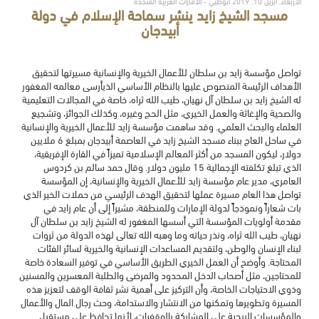
الأربعاء, أبريل 10, 2019 أبوظبي - الامارات العربية المتحدة
مسجد الشيخ زايد ينشر سماحة الإسلام في دولة
أبيدجان
تواصل مؤسسة زايد بن سلطان للأعمال الخيرية والإنسانية مسيرتها لتحقيق
الأهداف الرئيسة المنصوص عليها بالنظام الأساسي الذيأرسى معالمه المغفور
له الشيخ زايد بن سلطان آل نهيان، طيب الله ثراه، خاصة في المجالات التعليمية
والصحية والإغاثة والعمل الخيري، مثل الحج وغيره، وكذلك الجوائز، وتشجيع
العلماء والبحث العلمي. وقد ساهمت مؤسسة زايد للأعمال الخيرية والإنسانية
في ساحل العاج ببناء مسجد الشيخ زايد في العاصمة أبيدجان بمبلغ 6 ملايين
دولار، ليكون المسجد من أكثر المعالم الإسلامية تميزاً في القارة الإفريقية،
الذي تبلغ تكلفته الإجمالية 15 مليون دولار. وقال حمد سالم بن كردوس
العامري، مدير عام مؤسسة زايد للأعمال الخيرية والإنسانية، إن المؤسسة
تواصل هذا العام مسيرة عملها لتحقيق الهدف الرئيسي من حملات الخير الذي
بات شعاراً ونموذجاً لدولة الإمارات وللمنطقة، مشيراً إلى أن عام زايد في
مقدمة أولويات المؤسسة التي أسسها المغفور له الشيخ زايد بن سلطان آل
نهيان، طيب الله ثراه، ونذر حياته وما وهبه الله تعالى لهذه الدولة من ثروات
لبناء الإنسان والوطن، ولتقديم المساعدات الإنسانية والخيرية لسائر الفئات
المحتاجة. وأوضح أن العمل الخيري الطريق الأساسي في توفير السعادة خاصة
للمحتاجين، مثل أصحاب الدخل المحدود والمرضى والطلبة المعسرين والمسنين
وذوي الاحتياجات الخاصة، وأن التركيز على أهمية نشر ثقافة الوقف لتعزيز هذه
المسيرة وتطويرها وتمكنها من الانتشار والاستدامة، وحث رجال المال والأعمال
والمؤسسات الربحية على المشاركة بالوقفيات، لأنها تحافظ على مستقبل