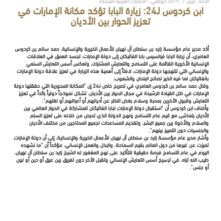
الأحد, أبريل 7, 2019 أبوظبي - الامارات العربية المتحدة
ابن كردوس لـ24: زيارة البابا تؤكد مكانة الإمارات في
تعزيز الحوار بين الأديان
أكد مدير عام مؤسسة زايد بن سلطان آل نهيان للأعمال الخيرية والإنسانية، حمد سالم بن كردوس
العامري، أن زيارة البابا فرانسيس بابا الفاتيكان إلى دولة الإمارات، تجسد العمق في العلاقات
الإنسانية الأخوية القائمة على التسامح والتعايش المشترك، وتعكس أسس التعايش السلمي
والإنساني التي تنتهجها دولة الإمارات، لافتاً إلى أهمية هذه الزيارة في تعزيز علاقة دولة الإمارات
بالفاتيكان لما فيه الخير لصالح البلدان والشعوب.
وقال حمد سالم بن كردوس العامري في تصريح خاص لـ24 إن "المكانة المحورية التي حققتها دولة
الإمارات في ظل القيادة الرشيدة في مجال الحوار بين الأديان، تشكل نموذجاً دولياً رائداً في تعزيز
التعايش وقبول الآخرين بمحبة وسلام بغض النظر عن أديانهم أو أعراقهم أو لغتهم".
وأضاف ابن كردوس أن "استقبال دولة الإمارات لبابا الفاتيكان للمشاركة في الحوار العالمي بين
الأديان يتماشى مع قيم عام التسامح ونهج الدولة الذي تحرص من خلاله على تعزيز السلم
والسلام والأخوة بين جميع البشر، وتقديم المساعدات لجميع المحتاجين من مختلف الأديان
والجنسيات دون التمييز بينهم".
وأشار مدير عام مؤسسة زايد بن سلطان آل نهيان للأعمال الخيرية والإنسانية، إلى أن دولة الإمارات
تميزت عن غيرها من دول العالم بقيم السماحة، والبذل والعمل الإنساني، مؤكداً أن "ما نشهده
اليوم في عام التسامح فرصة حقيقية للتأكيد على نهج المغفور له الشيخ زايد بن سلطان آل نهيان،
طيب الله ثراه، في ترسيخ أسس التعايش الإنساني وتقبل الآخر دون تفريق بين عرق أو دين أو لون
أو جنس".