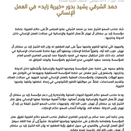
الأحد, أبريل 7, 2019 أبوظبي - الامارات العربية المتحدة
حمد الشرقي يشيد بدور «خيرية زايد» في العمل
الإنساني
شاد صاحب السمو الشيخ حمد بن محمد الشرقي عضو المجلس الأعلى حاكم الفجيرة، بخطط
مؤسسة زايد بن سلطان آل نهيان للأعمال الخيرية والإنسانية في مجالات العمل الإنساني داخل
الدولة وخارجها .
والجهود التي تبذلها لتطوير برامجها سيراً على قيم المغفور له بإذن الله الشيخ زايد بن سلطان آل
نهيان، طيب الله ثراه، وتعزيزاً لمكانة الإمارات بوصفها أكبر جهة مانحة للمساعدات الإنسانية في
العالم. جاء ذلك خلال استقبال سموه في قصره بالرميلة حمد كردوس العامري المدير العام
للمؤسسة ومحمد سعيد القبيسي مدير المشاريع بالمؤسسة والوفد المرافق له.
واطلع سموه على خطط عمل المؤسسة وبرامجها الخيرية والإنسانية وأنشطتها داخل الدولة
وخارجها، واستمع إلى شرح مفصل عن خطط المؤسسة المستقبلية وجهودها في التواصل مع
جميع الهيئات والجمعيات والمؤسسات المعنية بالعمل الإنساني لتوحيد الجهود في مجالات العطاء
وتقديم المساعدات، فضلاً عن مواكبتها التطور التكنولوجي في إعداد خططها وتنفيذ برامجها
الخيرية.
ودعا صاحب السمو حاكم الفجيرة الجهات المحلية والاتحادية إلى دعم مؤسسة زايد بن سلطان آل
نهيان للأعمال الخيرية والإنسانية وإنجاح أعمالها، مؤكداً أهمية مواصلة عملها الإنساني وفق فكر
الشيخ زايد بن سلطان آل نهيان، طيب الله ثراه، وتوجيهات صاحب السمو الشيخ خليفة بن زايد آل
نهيان رئيس الدولة، حفظه الله، وإخوانه أصحاب السمو حكام الإمارات.
ومن جانبه ثمن حمد سالم بن كردوس العامري استقبال صاحب السمو حاكم الفجيرة لفريق عمل
المؤسسة واهتمامه بالاطلاع على مشاريعها وبرامجها المتنوعة، مشيراً إلى أن هذا اللقاء سيعزز
آفاق العمل الإنساني والتنموي في سبيل تحقيق رؤية المغفور له بإذن الله الشيخ زايد بن سلطان
آل نهيان، طيب الله ثراه، وترسيخ نهجه وفكره.