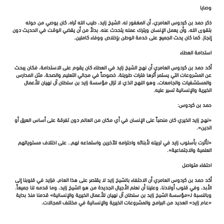
وصايا
ذكر حمد بن كردوس العامري، أن المغفور له، الشيخ زايد، طيب الله ثراه، كان يوصي من حوله
بتقوى الله، وأن يعمل الإنسان ويترك عمله يتحدث عنه، بدلاً من أن يقضي الوقت في الحديث دون
إنجاز. كما كان يحث الجميع على خدمة الوطن بإخلاص ووفاء كاملين.
استدامة العطاء
أكد حمد بن كردوس العامري أن نهج الشيخ زايد في العطاء كان يقوم على الاستدامة، فكان يبحث
عن المشروعات التي يستمر أثرها فترات طويلة، خصوصاً في مجالي التعليم والصحة، مثل المدارس
والمستشفيات والجامعات، وهو النهج الذي لا تزال مؤسسة زايد بن سلطان آل نهيان للأعمال
الخيرية والإنسانية تسير عليه.
حمد بن كردوس:
«نهج زايد الخيري كان منصباً على الإنسان في أي مكان من العالم دون تفرقة على أساس العرق أو
الدين».
«تأثرت بأسلوب زايد في تربيته لأبنائه واحترامه للآخرين واستماعه لهم.. على اختلاف مستوياتهم
العلمية والاجتماعية».
احتفاء متواصل
أكد حمد بن كردوس العامري أن الاحتفاء بالشيخ زايد لا يقتصر على هذا العام، فزايد في قلوبنا إلى
الأبد، وفي قلوب أولادنا، وعلينا أن نعلم الأجيال الجديدة من هو الشيخ زايد، وما قدمه لنا جميعاً.
وبالنسبة لـ«مؤسسة الشيخ زايد بن سلطان آل نهيان للأعمال الخيرية والإنسانية» قدمنا منذ بداية
«عام زايد» العديد من البرامج والمشروعات الخيرية والإنسانية في مختلف المجالات.