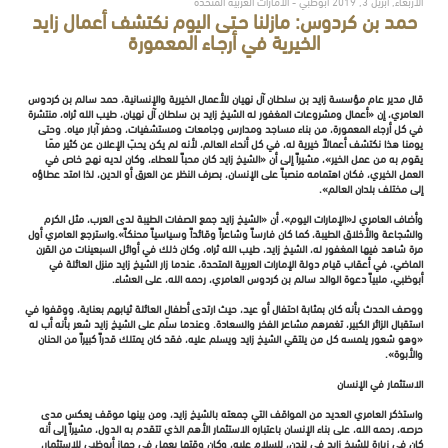
الأربعاء, أبريل 3, 2019 أبوظبي - الامارات العربية المتحدة
حمد بن كردوس: مازلنا حـتى اليوم نكتشف أعمال زايد
الخيرية في أرجـاء المعمورة
قال مدير عام مؤسسة زايد بن سلطان آل نهيان للأعمال الخيرية والإنسانية، حمد سالم بن كردوس
العامري، إن «أعمال ومشروعات المغفور له الشيخ زايد بن سلطان آل نهيان، طيب الله ثراه، منتشرة
في كل أرجاء المعمورة، من بناء مساجد ومدارس وجامعات ومستشفيات، وحفر آبار مياه. وحتى
يومنا هذا نكتشف أعمالاً خيرية له، في كل أنحاء العالم، لأنه لم يكن يحبّ الإعلان عن كثير ممّا
يقوم به من عمل الخير»، مشيراً إلى أن «الشيخ زايد كان محباً للعطاء، وكان لديه نهج خاص في
العمل الخيري، فكان اهتمامه منصباً على الإنسان، بصرف النظر عن العرق أو الدين، لذا امتد عطاؤه
إلى مختلف بلدان العالم».
وأضاف العامري لـ«الإمارات اليوم»، أن «الشيخ زايد جمع الصفات الطيبة لدى العرب، مثل الكرم
والشجاعة والأخلاق الطيبة، كما كان فارساً وشاعراً وقائداً وسياسياً محنكاً».واسترجع العامري أول
مرة شاهد فيها المغفور له، الشيخ زايد، طيب الله ثراه، وكان ذلك في أوائل السبعينات من القرن
الماضي، في أعقاب قيام دولة الإمارات العربية المتحدة، عندما زار الشيخ زايد منزل العائلة في
أبوظبي، ملبياً دعوة الوالد سالم بن كردوس العامري، رحمه الله، على العشاء.
ووصف الحدث بأنه كان بمثابة احتفال أو عيد، حيث ارتدى أطفال العائلة ثيابهم بعناية، ووقفوا في
استقبال الزائر الكبير، تغمرهم مشاعر الفخر والسعادة. وعندما سلّم على الشيخ زايد شعر بأنه أب له
«وهو شعور يلمسه كل من يلتقي الشيخ زايد ويسلم عليه، فقد كان يمتلك قدراً كبيراً من الحنان
والأبوة».
الاستثمار في الإنسان
واستذكر العامري العديد من المواقف التي جمعته بالشيخ زايد، ومن بينها موقف يعكس مدى
حرصه، رحمه الله، على بناء الإنسان باعتباره الاستثمار الأهم الذي تتقدم به الدول، مشيراً إلى أنه
كان في زيارة للشيخ زايد في لندن، للسلام عليه، وكان وقتها يعمل في جهاز أبوظبي للاستثمار،