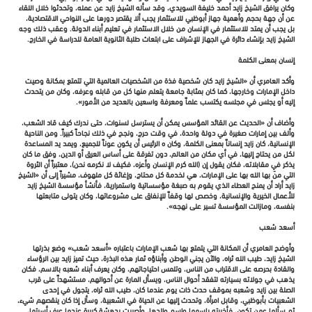
وكان يرافق الشيخ زايد أحمد خليفة السويدي، وقد سأله الشيخ زايد عن عمله، وتحدثوا خلال اللقاء
عن أن جهة بحجم وأهمية جهاز أبوظبي للاستثمار يجب ألا يقتصر دورها على النواحي الاقتصادية،
بل يجب أن يمتد للاستثمار في الإنسان من خلال الاستثمار في تعليم أبناء الدولة. وعقب ذلك وجه
الشيخ زايد بإنشاء دائرة في الجهاز للإشراف على ابتعاث طلبة الثانوية العامة للدراسة في الخارج.
إنسان بمعنى الكلمة
وأكد العامري أن «الشيخ زايد كان شخصية فذة من الشخصيات العالمية التي تتمتع بمكانة وصيت
داخل الإمارات وخارجها، كما كان بمثابة جامعة يتعلم منها كل من قابله وعرفه، وكان من يتحدث
إليه أو يجلس في مجلسه يكتسب علماً ومعرفة واسعين بالعديد من الأمور».
وأضاف أن «الحديث عن القائد المؤسس يمكن أن يسترسل لسنوات، حتى ندرك كيف قاد الشعب،
وألف بين إمارات صغيرة في دولة واحدة، في وقت حرج، ونجح في ذلك نجاحاً كبيراً. ومن الناحية
الإنسانية، كان زايد إنساناً بمعنى الكلمة، وكان ه الرئيس أن يكون عوناً للجميع، ويمد يد المساعدة
لكل من يحتاج إليها، في أي مكان من العالم، دون تفرقة على أساس العرق أو الدين، وفق ما كان
يذكر في مقابلاته، فكان يقول إن (الله كرم الإنسان وأعزه، فكيف لا نكرمه نحن)، معتبراً أن الثروة
التي منّ بها الله بها على الإمارات، هي لخدمة كل محتاج، وإغاثة كل ملهوف، مشيراً إلى أن «الشيخ
زايد أراد أن يمنح العطاء الذي يقوم به صبغة مؤسساتية واستمرارية، فأنشأ مؤسسة الشيخ زايد
للأعمال الخيرية والإنسانية، وخصص لها وقفاً للإنفاق على مشروعاتها، وكان يتولى متابعتها
بنفسه، ومازالت المؤسسة تسير على نهجه».
أسعد شعب
وأوضح العامري أن المكانة التي يتمتع بها شعب الإمارات باعتباره «أسعد شعب» وضع بذرتها
الشيخ زايد، طيب الله ثراه، والآن يجني الوطن وأبناؤه ثمار هذه البذرة، حيث تميز زايد بين الرؤساء
والقادة بحرصه على الاقتراب من الناس، وتلمس احتياجاتهم، وكان يعرف أبناء شعبه بالاسم، فكان
يذهب في جولاته بسيارته لتفقد أحوال الناس، ويسأل المارة عن أحوالهم، مستشهداً على قرب
الصلة بين زايد وشعبه بموقف حدث ذات يوم عندما كان، طيب الله ثراه، يتجول في إحدى
الشعبيات بأبوظبي، وقابل امرأة، وتحدث إليها عن الحياة في الشعبية، وسأل إذا كان ينقصهم شيء،
ثم سألها عمن تكون، فأخبرته باسمها واسم والدها، وأصيبت بدهشة كبيرة عندما عرف أسرتها،