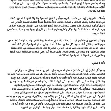
واستغربت من معرفة رئيس الدولة بأبناء شعبه بالاسم، مضيفاً: «كان زايد حريصاً على أن ينشأ
أبناؤه على العادات والتقاليد والارتباط بالناس، فكان يرسلهم للمقناص وأماكن البدو بصحبة رجال
يختارهم بعناية».
وأضاف: «لم يبخل زايد على شعبه بشيء من أجل تحقيق الرفاهية والحياة الكريمة للجميع، فقام
في بداية حكمه بإنشاء المدارس، وخصص رواتب وزياً مدرسياً مجاناً للطلبة، ليشجع الأهالي على
إرسال أبنائهم للدراسة، وقد حضرت تلك الأيام. كما شجع المزارعين على الزراعة، ومنحهم المزارع،
ووفر لهم الخدمات الخاصة بها. وكان يشتري منهم المحاصيل التي يزرعونها، وهو أمر لا يحدث في
دولة أخرى».
وأوضح العامري أن «الشيخ زايد، طيب الله ثراه، كان مستمعاً جيداً للناس، ولديه فراسة تمكنه من
فهم الشخصية التي أمامه، وإذا كان صاحبها صادقاً أم لا. وفي مجال السياسية، كان قائد أمة
وليس دولة، بما تميز به من حس قومي وعربي، فكان إذا عرف بوجود مشكلة في دولة معينة
يهتم بمتابعتها، ولا يتردد في تقديم العون. وكان بمثابة أب روحي للعديد من القادة الذين كانوا
يستشيرونه في المواقف السياسية المختلفة».
تأثير لا ينتهي
وعن تأثير الشيخ زايد في شخصيته، قال العامري: «زايد علم جيلاً كاملاً، ومازال مصدر إلهام
للكثيرين، والناس الذين لم يعرفوه بشكل مباشر تأثروا به، فما بال من عرفه عن قرب. نحن رغم أننا
لم نكن بقربه فترات طويلة، لكن تأثرنا بأعماله وأفعاله وحديثه وأسلوبه في التعامل مع الكبار
والأطفال. وبالنسبة لي، تأثرت بأسلوبه في تربيته لأبنائه، ومتابعته عن قرب للمشروعات وأمور
الدولة بنفسه. كما تأثرت باحترامه للآخرين، واستماعه لهم على اختلاف مستوياتهم العلمية
والاجتماعية»، لافتاً إلى أن «زايد كان في وقت الجد جاداً، وفي أوقات أخرى يراه الإنسان يتبادل
الحديث بود وببساطة مع كل من حوله، حتى البسطاء منهم، فيمزح مع الشخص الذي يصب
القهوة على سبيل المثال، وفي المقناص يطبخ مع رفاقه، ويصب القهوة، ويمزح معهم. كان، رحمه
الله، شخصية سياسية محنكة، وفارساً وشاعراً وصقاراً، إلى جانب اهتمامه الكبير بالتراث، وحرصه
على نقله إلى الأجيال الجديدة من خلال الفعاليات والسباقات. وأذكر في يوم من الأيام أنه كان
يتفقد طيوراً ليختار منها، وبنظرة واحدة منه استطاع أن يعرف الصقر الزين من الشين».