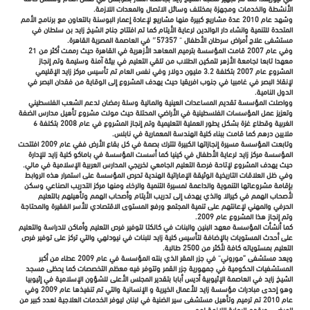
الأنشطة والخدمات ومجهزة بمختلف وسائل الاتصال والمعدات اللازمة.
وشهد عام 2010 عدة مشاريع كبيرة منها مشاريع لإعادة إعمار البوسنة بالتعاون مع برنامج الأمم
المتحدة للتنمية وانشاء دار الوالدين لرعاية الأيتام كما تم افتتاح جناح الشيخ زايد بن سلطان في
مستشفى علاج أمراض سرطان الأطفال ” 57357″ في العاصمة المصرية القاهرة.
وفي عام 2007 قامت المؤسسة بترميم المعاهد الأزهرية في القاهرة حيث رممت أكثر من 21
معهدا تابعا لجامعة الأزهر لتمكين الطلاب من تلقي التعليم في بيئة آمنة وسليمة وتم إنجاز
المشروع عام 2007 بتكلفة 3.2 مليون دولار وفي نفس العام تم تأسيس مركز زايد الإقليمي
لإنقاذ البصر في غامبيا في جنوب افريقيا حيث يهدف المشروع إلى الوقاية من فقدان البصر في
الدول النامية.
وواصلت المؤسسة تقديم المساعدات العينية والمالية وسلة رمضان لدعم الشعب الفلسطيني
وتعزيز عمل المؤسسات الفلسطينية في الأراضي المحتلة حيث مولت مشروع تأهيل مدارس الضفة
الغربية وقطاع غزة بشكل يطور العملية التعليمية وتم إنجاز المشروع في عام 2008 بتكلفة 6
ملايين درهم كما قامت ببناء كلية الهندسة المعمارية في نابلس.
وتابعت المؤسسة مسيرة إنجازاتها الكبيرة لتترك بصمة في كل بقاع الأرض ففي عام 2009 افتتحت
المؤسسة مركز زايد لرعاية الأطفال في كينيا كما أسست المؤسسة في باماكو كلية زايد للإدارة
حيث يهدف المشروع لإتاحة فرصة التعليم الجامعي لخريجي المدارس العربية الإسلامية في مالي.
وفي ظل العلاقات التاريخية الوثيقة الإماراتية الهندية تحرص المؤسسة على استمرار هذه الروابط
بإقامة مشروعاتها التنموية والداعمة لمسيرة التنمية والرخاء ومنها مركز التدريب الصناعي وسكن
لأصحاب الهمم في كيرالا والذي يهدف إلى تدريب الأيتام وأصحاب الهمم وتأهيلهم بالتعليم
الحرفي والمهني لإعانتهم على تنمية المجتمع ورفع المستوى الاقتصادي للأسر الفقيرة والمحتاجة
وتم إنجاز هذا المشروع عام 2009.
كما أنشأت المؤسسة معهد البنين والبنات في كالكتا لتوفير فرص التعليم وأماكن للدراسة والتعليم
على أحدث المستويات بالإضافة لتأسيس كلية زايد للبنات في نيودلهي والتي تركز على توفير فرص
التعليم بمستوياته كافة لأكثر من 2500 طالبة.
ويعد مستشفى “موروني” في جزر المقر الذي بنته المؤسسة في عام 2009 عطاء من أكبر
المستشفيات الحكومية في جمهورية جزر القمر وتتوفر فيه معظم التخصصات كما يحظى مسجد
الشيخ زايد في العاصمة الإثيوبية أديس أبابا بتقدير المجلس الأعلى للشؤون الإسلامية في إثيوبيا
وهو إحدى مبادرات مؤسسة زايد للأعمال الخيرية و الإنسانية والتي تم تنفيذها عام 2009 وفي
عام 2010 تم ترميم وتأهيل مستشفى سير الضنية في لبنان ليوفر الخدمات العلاجية لعدد كبير من
المرضى، ويقدم الرعاية اللازمة لهم.