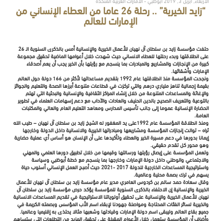
الأربعاء, أبريل 3, 2019 أبوظبي - الامارات العربية المتحدة
“زايد الخيرية” .. رحلة 26 عاما من العطاء الإنساني من
الإمارات للعالم
حتفت مؤسسة زايد بن سلطان آل نهيان للأعمال الخيرية والإنسانية أمس بالذكرى السنوية الـ 26
على انطلاقتها وبدء رحلتها للعطاء الانساني حيث شهدت خلال أعوامها الماضية تحقيق مجموعة
كبيرة من الإنجازات والمشاريع والمبادرات بما ينسجم مع رؤيتها بأن الخير يجب أن يعم أصدقاء
الإمارات وأشقائها.
ونجحت المؤسسة منذ انطلاقتها عام 1992 بتقديم مساعداتها لأكثر من 166 دولة حول العالم
بقيمة إجمالية تناهز ملياري درهم والتي تركزت في قطاعات متنوعة أبرزها الصحة والتعليم والجوائز
والإغاثة والمساعدات المتنوعة من خلال إنشاء المراكز الثقافية والإنسانية والبحثية التي تهتم
بالتوعية والتعريف الصحيح بالدين الحنيف والعادات والآداب مع دعم إسهامات العلماء في تطوير
الحضارة الإنسانية عموما إلى جانب تأسيس المدارس ومعاهد التعليم العام والعالي والمكتبات
العامة.
ومنذ انطلاقة المؤسسة عام 1992على يد المغفور له الشيخ زايد بن سلطان آل نهيان – طيب الله
ثراه – توالت إنجازات المؤسسة ومشاريعها ومبادراتها الخيرية والانسانية داخل الدولة وخارجها
إيمانا بدورها في دعم مسيرة الخير والعطاء وتأكيدها على أن الإنسان هو أساس أي عملية حضارية
وهو محور كل تقدم حقيقي.
وتعمل المؤسسة على إيصال رؤيتها ورسالتها وقيمها من خلال تطبيق دورها العلمي والمهني
والاجتماعي والوطني داخل دولة الإمارات وخارجها بما ينسجم مع خطة أبوظبي وسياسة
واستراتيجية المساعدات الخارجية للدولة 2017 -2021 حيث أصبح العمل الإنساني أسلوب حياة
يسهم في ترك بصمة محلية وعالمية.
وقال سعادة حمد سالم بن كردوس العامري مدير عام مؤسسة زايد بن سلطان آل نهيان للأعمال
الخيرية والإنسانية إن الاحتفاء بالذكرى السنوية للمؤسسة يؤكد حرص مؤسسة زايد بن سلطان آل
نهيان للأعمال الخيرية والإنسانية على تحقيق أولوياتنا الاستراتيجية في تقديم المساعدات الانسانية
والخيرية لسائر الفئات المحتاجة ومواصلة جهودنا لإبقاء اسم الأب المؤسس وبصمته الكريمة في
جميع بقاع العالم وليبقى اسم دولة الإمارات وقيادتها وشعبها مثالا يحتذى به إقليميا وعالميا.
وأضاف أن المؤسسة ستعمل خلال الأعوام المقبلة على تحقيق المزيد من التطلعات التي ستساهم