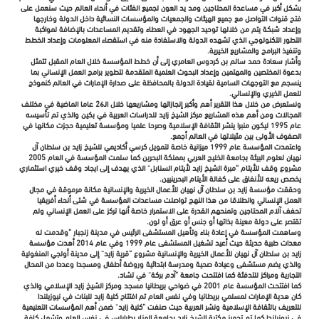
بشكل أكبر في مساعدة المحتاجين ومد يد العون لجميع الفئات في أنحاء العالم حيث سنعمل على
فتح قنوات التواصل مع جميع الهيئات والجمعيات والمؤسسات النسائية داخل الدولة وخارجها
وإعداد شبكة يتم من خلالها توحيد الجهود في العطاء وتقديم المساعدات بالإضافة لمواكبة
التطور التكنولوجي الذي تشهده الدولة والاستفادة منه في استقصاء المعلومات وإعداد الخطط
وتنفيذ البرامج والمشاريع الخيرية.
وأشار سعادة حمد سالم بن كردوس العامري إلى أن خطط المؤسسة خلال العام المقبل تتمثل
بدعوة المختصين والمهتمين وإعداد البحوث العلمية المتقدمة لتطوير برامج العمل الإنساني بما
ينسجم مع التوجهات السامية لقيادة الدولة بالمحافظة على صدارة الإمارات في العالم كنموذج
للعمل الخيري والإنساني.
ونستعرض من خلال هذا التقرير أهم وأكبر إنجازاتها ومشاريعها خلال الـ26 عاما الماضية في مختلف
المجالات ومن أهم هذه المشاريع مركز الشيخ زايد للدراسات العربية في بكين والذي تم تأسيسه
عام 1995 ليكون منبرا ينشر الثقافة الإسلامية وصرحا علميا ومؤسسة تعليمية حجزت مكانها في
الصفوف الأولى بين مثيلاتها في العالم أجمع.
واعتمدت المؤسسة عام 1999 ميزانية خاصة لتمويل كرسي أكاديمي للشيخ زايد بن سلطان آل
نهيان لعلوم البيئة بجامعة الخليج العربي بمملكة البحرين كما سلمت المؤسسة في العام 2005
مشروع وقف للأيتام “مبرة الشيخ زايد لأيتام السنابل” الذي يهدف إلى ايجاد وقف خيري استثماري
يخصص ريعه للأنفاق على كفالة الأيتام البحرينيين.
وحققت مؤسسة زايد بن سلطان آل نهيان للأعمال الخيرية والإنسانية مكانة مرموقة في مجال
العمل الإنساني وانطلاقا من هذا النهج تواصلت مساعدات المؤسسة في شتى أنحاء أفريقيا
تحفف آلام المحتاجين وتمنحهم القدرة على الاستمرار خاصة أنها تركز على العمل الإنساني ولم
تقتصر على دولة معينة بذاتها أو جنس أو عرق أو لون.
وساهمت المؤسسة في إعادة بناء وتأهيل المستشفى الرئيس في مدينة زنجبار “وقدمت له
معدات طبية حديثة حيث أعيد تشغيل المستشفى عام 1999 وفي عام 2014 أهدت مؤسسة
زايد بن سلطان آل نهيان للأعمال الخيرية والإنسانية مشروع “قرية زايد” إلى مدينة أولجي المنغولية
والذي يضم مستشفى وعيادة صحية ومدرسة ابتدائية وروضة أطفال ومسجدا وعددا من المحال
التجارية ومراكز للتدفئة كما افتتحت جامعة “آدم بركة” في تشاد.
كما افتتحت المؤسسة عام 2001 في ضواحي بريطانيا مسجد ومركز الشيخ زايد الإسلامي والذي
كان هدية الإمارات لمسلمي بريطانيا وفي نفس العام تم افتتاح كلية زايد للبنات في نيوزيلندا
للتعريف بالثقافة الإسلامية ونشر العربية حيث صنفت “كلية زايد” ضمن أهم المؤسسات التعليمية
في نيوزيلندا كما تم تجهيز مكتبة الشيخ زايد بجامعة المنار بطرابلس في نفس العام وتشمل كافة