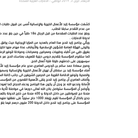
الأربعاء, أبريل 3, 2019 أبوظبي - الامارات العربية المتحدة
من عدم التقدم سابقا للطلب.
لدولة الامارات .
ويأتي برنامج زايد للحج هذا العام بالعديد من المزايا الإيجابية حيث 
وتتولى الهيئة العامة للشؤون الإسلامية والأوقاف عدة مهام منها اختي
بفريق طبي من أطباء وطبيبات وممرضين وممرضات وصيادلة لتوفير الرعاية
كما ستقوم المؤسسة بتقديم دروس دينية للتعريف بمناسك الحج عبر علم
سيسهرون على خدمتهم طيلة فترة أعمال الحج.
وصرح سعادة حمد سالم بن كردوس العامري مدير عام مؤسسة زايد للأعم
أمناء مؤسسة زايد بن سلطان آل نهيان للأعمال الخيرية والإنسانية وسمو 
والصحية وتوفير الاقامة القريبة من الحرمين الشريفين الى جانب كافة ا
وأضاف العامري أن برنامج زايد للحج يلقى الأهمية القصوى من المؤسسة ب
الأمانة وندعو الله عز وجل أن يكون هذا البرنامج ودعاء الحجاج كما تعو
منحة حج للمواطنين من داخل الدولة و 400 منحة من خارج الدولة بالتعاون والتنسيق مع سفارات الدولة وضمن نفس الشروط والمعايير المعمول بها في الدولة.
المؤسسة على برنامج زايد للحج داخل الدولة 200 مليون درهم فيما بلغ عدد المواطنين المستفيدين من هذا البرنامج ثمانية الاف و938 مواطناً.