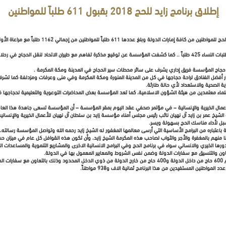
إطلاق برنامج زايد للحج 2018 بقبول 611 طلباً للمواطنين
كشفت مؤسسة زايد للأعمال الخيرية والإنسانية أمس عن قب
وبلغ عدد الطلبات المقدمة من قبل الرجال 186 طلباً في حين بلغ عدد طلبات النساء 425 طلباً .. كما كشفت المؤسسة عن توقيع مذكرة تفاهم مع 
يرافق حجاج المؤسسة فريق إداري يشرف على سائر محطات سير الحجاج في المدينة ومكة المكرمة .
ار أفضل الفنادق لراحة حجاجها في كل من المدينة المنورة ومكة المكرمة وفي منى وعرفات ومزدلفة كما تشرف ع
 الصحية والاستعداد لأي حالة طارئة.
اء معتمدين من هيئة الشؤون الاسلامية، كما تعد المؤسسة بعض المحاضرات التوعوية والتعليمية لحجاجها في
ال الخيرية والإنسانية – في مؤتمر صحفي عقد اليوم بمقر المؤسسة – أن المؤسسة تسعى جاهدة هذا العام 
الشيخ عمر بن زايد آل نهيان نائب رئيس مجلس أمناء مؤسسة زايد بن سلطان آل نهيان للأعمال الخيرية والإنسانية
لسبل لأداء مناسك الحج بسهولة ويسر.
اعتباره من البرامج الأساسية التي أرسى معالمها المغفور له الشيخ زايد رحمه الله وتواصل المؤسسة رسالته، 
دنا منهم بالمغفرة والأجر والثواب لصاحب هذه المكرمة الشيخ زايد، وأن تكون هذه القوافل كل عام في ميزان حس
جدير بالذكر ‏أن المؤسسة تقيم بإيفاد 1000 حاج سنوياً على نفقتها منهم 600 حاج من داخل الدولة و400 حاج من خارج الدولة من ذوي ا