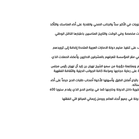
ول طلبات الحج للمواطنين من كافة إمارات الدولة وبلغ عددها 611 طلباً للمواطنين من إجمالي 1162 طلباً مع مراعاة الأولويات في الأكبر سناً والجانب الصحي والقدرة على أداء المناسك والتأكد
طيران الاتحاد لنقل الحجاج في رحلات مخصصة وفي الوقت والتاريخ المناسبين باعتبارها الناقل الوطني
لى تنفيذ مخيم دولة الامارات العربية المتحدة إضافة إلى تزويدهم
 مقر المؤسسة لتعرفهم بالمشرفين الاداريين وأعضاء الحملات الذي
وبمتابعة دؤوبة من سمو الشيخ نهيان بن زايد آل نهيان رئيس مجلس
 على رعاية حجاجها ومراعاة كافة الجوانب الدينية والثقافة الفقهية
باتباع أفضل الطرق وأسهلها للأخوة أصحاب طلبات الحج حرصاً على أداء
ناته.
وأوضح أن المؤسسة ستواصل باذن الله تعالى دورها في مواصلة تأدية دورها الخيري والانساني سواء في برنامج الحج وفي البرامج الانسانية الاخرى والمشاريع التنموية والمساعدات الخيرية داخل الدولة وخارجها كما في برنامج الحج الذي يقدم سنويا 600
لدخل المحدود وذلك بالتعاون مع سفارات الدولة في جميع أنحاء العالم ووصل إجمالي المبالغ التي انفقتها