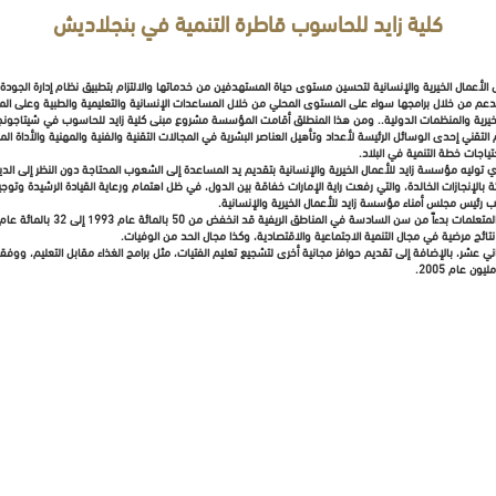
كلية زايد للحاسوب قاطرة التنمية في بنجلاديش
 الأعمال الخيرية والإنسانية لتحسين مستوى حياة المستهدفين من خدماتها والالتزام بتطبيق نظام إدارة الجود
 الدعم من خلال برامجها سواء على المستوى المحلي من خلال المساعدات الإنسانية والتعليمية والطبية وعلى ا
رية والمنظمات الدولية.. ومن هذا المنطلق أقامت المؤسسة مشروع مبنى كلية زايد للحاسوب في شيتاجونج، ا
م التقني إحدى الوسائل الرئيسة لأعداد وتأهيل العناصر البشرية في المجالات التقنية والفنية والمهنية والأدا
اجات خطة التنمية في البلاد.
لق الاهتمام الكبير، الذي توليه مؤسسة زايد للأعمال الخيرية والإنسانية بتقديم يد المساعدة إلى الشعوب المحتاجة دون النظر 
ئة بالإنجازات الخالدة، والتي رفعت راية الإمارات خفاقة بين الدول، في ظل اهتمام ورعاية القيادة الرشيدة وت
ائب رئيس مجلس أمناء مؤسسة زايد للأعمال الخيرية والإنسانية.
ي عشر، بالإضافة إلى تقديم حوافز مجانية أخرى لتشجيع تعليم الفتيات، مثل برامج الغذاء مقابل التعليم، ووفق