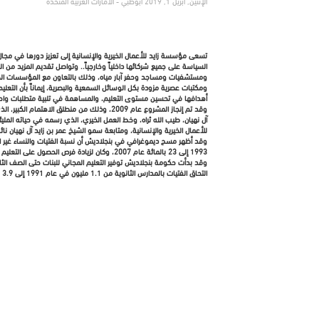
الإثنين, أبريل 1, 2019 أبوظبي - الامارات العربية المتحدة
تسعى مؤسسة زايد للأعمال الخيرية والإنسانية إلى تعزيز دورها في مجال
السياسة على جميع شركائها داخلياً وخارجياً.. وتواصل تقديم المزيد من
ومستشفيات ومساجد وحفر آبار مياه، وذلك بالتعاون مع المؤسسات الخي
ومكتبات عصرية مزودة بكل الوسائل السمعية والبصرية، إيماناً بأن التعلي
أهدافها في تحسين مستوى التعليم، والمساهمة في تلبية متطلبات واحتي
وقد تم إنجاز المشروع عام 2009، وذلك من منط
آل نهيان، طيب الله ثراه، وخط العمل الخيري، الذي رسمه في حياته الملي
للأعمال الخيرية والإنسانية، ومتابعة سمو الشيخ عمر بن زايد آل نهيان ن
1993 إلى 23 بالمائة عام 2007، وكان لزيادة فرص الحصول على التعليم نتائج مرضية في مجال التنمية الاجتماعية والاقتصادية، وكذا مجال الحد من الوفيات.
وقد بدأت حكومة بنجلاديش توفير التعليم المجاني للبنات حتى الصف الثان
التحاق الفتيات بالمدارس الثانوية من 1.1 مليون في عام 1991 إلى 3.9 مليون عام 2005.