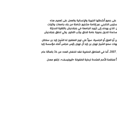
ة على جميع أنشطتها الخيرية والإنسانية والعمل على تعميم هذه
لمستوى الخارجي عبر إقامة مشاريع شاملة من بناء جامعات وكليات
لذي يهدف إلى تزويد الجامعة في بنجلاديش بالتقنية الحديثة
ة المساعدة للدول بصورة عامة للحاق بركب التطور، وكي تحقق بنجلاديش
إلى الدين أو العرق أو الجنسية، سيراً على نهج المغفور له الشيخ زايد بن سلطان
وجيهات سمو الشيخ نهيان بن زايد آل نهيان رئيس مجلس أمناء مؤسسة زايد
وقد أظهر مسح ديموغرافي في بنجلاديش أن نسبة الفتيات والنساء غير المتعلمات بدءاً من سن السادسة في المناطق الريفية قد انخفض من 50 بالمائة عام 1993 إلى 32 بالمائة عام 2007، أما في المناطق الحضرية فقد انخفض العدد من 34 بالمائة عام
اً لمنظمة الأمم المتحدة لرعاية الطفولة «اليونيسف»، ارتفع معدل