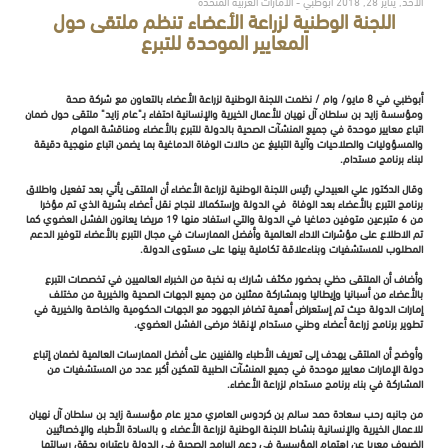
الأحد, يناير 28, 2018 أبوظبي - الامارات العربية المتحدة
اللجنة الوطنية لزراعة الأعضاء تنظم ملتقى حول
المعايير الموحدة للتبرع
أبوظبي في 8 مايو/ وام / نظمت اللجنة الوطنية لزراعة الأعضاء بالتعاون مع شركة صحة
ومؤسسة زايد بن سلطان آل نهيان للأعمال الخيرية والإنسانية احتفاء بـ"عام زايد" ملتقى حول ضمان
اتباع معايير موحدة في جميع المنشآت الصحية بالدولة للتبرع بالأعضاء ومناقشة المهام
والمسؤوليات والصلاحيات وآلية التبليغ عن حالات الوفاة الدماغية بما يضمن اتباع منهجية دقيقة
لبناء برنامج مستدام.
وقال الدكتور علي العبيدلي رئيس اللجنة الوطنية لزراعة الأعضاء أن الملتقى يأتي بعد تفعيل واطلاق
برنامج التبرع بالأعضاء بعد الوفاة في الدولة وإستكمالا لنجاح نقل أعضاء بشرية الذي تم مؤخرا
من 6 متبرعين متوفين دماغيا في الدولة والتي استفاد منها 19 مريضا يعانون الفشل العضوي كما
تم الاطلاع على مؤشرات الاداء العالمية وأفضل الممارسات في مجال التبرع بالأعضاء لتوفير الدعم
المطلوب للمستشفيات وبناءعلاقة تكاملية بينها على مستوى الدولة.
وأضاف أن الملتقى حظي بحضور مكثف شارك به نخبة من الخبراء العالميين في تخصصات التبرع
بالأعضاء من أسبانيا وإيطاليا وبمشاركة ممثلين من جميع الجهات الصحية والخيرية من مختلف
إمارات الدولة حيث تم إستعراض أهمية تضافر الجهود مع الجهات الحكومية والخاصة والخيرية في
تطوير برنامج زراعة أعضاء وطني مستدام لإنقاذ مرضى الفشل العضوي.
وأوضح أن الملتقى يهدف إلى تعريف الأطباء والفنيين على أفضل الممارسات العالمية لضمان إتباع
دولة الإمارات معايير موحدة في جميع المنشآت الطبية لتمكين أكبر عدد من المستشفيات من
المشاركة في بناء برنامج مستدام لزراعة الأعضاء.
من جانبه رحب سعادة حمد سالم بن كردوس العامري مدير عام مؤسسة زايد بن سلطان آل نهيان
للاعمال الخيرية والإنسانية بنشاط اللجنة الوطنية لزراعة الأعضاء و بالسادة الأطباء والإخصائيين
الضيوف معربا عن اهتمام المؤسسة في دعم البرامج الصحية في الدولة باعتباره يحقق رسالتها