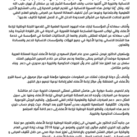
الانسانية والخيرية التي أنتجها صاحب وقف المؤسسة الشيخ زايد بن سلطان آل نهيان طيب الله
ثراه..وقال "إننا نواصل هذه المسيرة الانسانية في تقديم البرامج الصحية إلى جانب المشاريع الأخرى
التعليمية والاجتماعية وغيرها من أجل تخفيف المعاناة الصحية عن المرضى وتوفير العلاج الطبي
الناجع للحالات الانسانية من الشرائح المحدودة الدخل التي لا تتحمل تغطية تكاليف علاجها".
وأضاف سعادته أن المؤسسة تبارك هذه الجهود الصحية العلمية التي تقدمها اللجنة الوظنية لزراعة
الأعضاء والتي تواكب المسيرة المتسارعة للنهضة التنموية في الدولة في ظل القيادة الرشيدة وقد
أعرب سعادته عن تمنياته للملتقى بالنجاح واضعا كل الامكانيات المتاحة في المؤسسة في خدمة
هذا النشاط الانساني وداعيا الأخوة في جميع الهيئات والمؤسسات الانسانية للدعم والمساندة
والتعاون.
وإستعرض الدكتور فيصل شاهين مدير عام المركز السعودي لزراعة الأعضاء تجربة المملكة العربية
السعودية موضحا أن البرنامج يحظى بمتابعة ودعم مباشر من خادم الحرمين الشريفين الملك
سلمان بن عبد العزيز منذ ثلاثين عام وأن للجهات الحكومية والخيرية دور محوري في دعم وبناء
برنامج متكامل.
وأضاف بأن دولة الإمارات تمتلك من المقومات مايجعلها مؤهلة لتبوء مركز مرموق في نسبة التبرع
بالأعضاء في المنطقة وأن مراكز زراعة الأعضاء تعتبر إضافة نوعية لجميع دول الخليج.
وتم تخصيص جلسة حوارية على هامش الملتقى لممثلي الجمعيات الخيرية حيث تم مناقشة
مجموعة من المبادرات وأوجه الدعم الممكنة للبرنامج الوطني لزراعة الأعضاء ومنها على سبيل
المثال دعم دعم المبادرات البحثية والتعليمية للكادر الفني المسؤول، وتنظيم الورش التوعوية
والندوات التثقيفية المجتمعية للتعريف بمدى أهمية التبرع بعد الوفاة، حيث يتوفر حساب خيري
لدعم هذه المبادرات وتتطلع اللجنة الوطنية لزراعة الأعضاء إلى دعم كافة أفراد المجتمع
والمؤسسات الحكومية والخيرية.
من جانبه أشار الدكتور علي العبيدلي الى إعتزام اللجنة الوطنية لزراعة الأعضاء بالتعاون مع لجنة
مراثون زايد الخيري تنظيم مراثون زايد الخيري والمزمع في نهاية 2018 بهدف زيادة الوعي العام
والوقاية من امراض الفشل العضوي بالإضافة إلى تعزيز نمط حياة صحي من خلال تثقيف المرضى و
المساهمة في تفعيل البرنامج الوطني للتبرع وزراعة الأعضاء في الدولة..